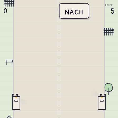
SCORE
TRIBE:
nach
0
5